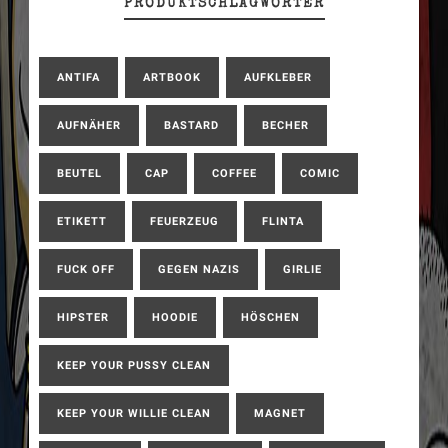
PRODUKTSCHLAGWÖRTER
ANTIFA
ARTBOOK
AUFKLEBER
AUFNÄHER
BASTARD
BECHER
BEUTEL
CAP
COFFEE
COMIC
ETIKETT
FEUERZEUG
FLINTA
FUCK OFF
GEGEN NAZIS
GIRLIE
HIPSTER
HOODIE
HÖSCHEN
KEEP YOUR PUSSY CLEAN
KEEP YOUR WILLIE CLEAN
MAGNET