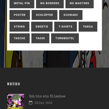
METAL-PIN
NO BORDERS
NO MASTERS
POSTER
SCHLÜPFER
SCHWARZ
STRING
SWEETIE
T-SHIRTS
TANGA
TASCHE
TASSE
TURNBEUTEL
NEUES
Ich bin ein Klischee
28 Dez. 2020