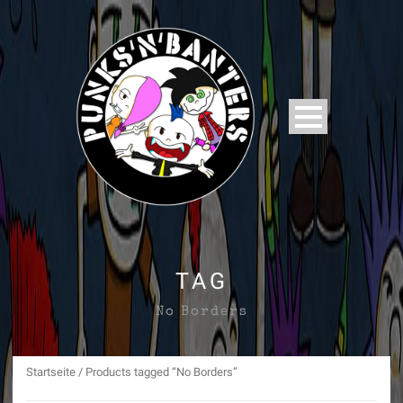
TAG
No Borders
Startseite
/ Products tagged “No Borders”