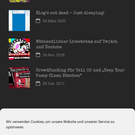
Blog’s not dead – Just sleeping!
05 März 2020
Wöchentlicher Livestream auf Twitch
und Youtube
26 Nov. 2018
Crowdfunding für Teil 02 und „Keep Your
Pussy Clean Höschen“
09 Feb. 2017
RECHTLICHER ROTZ
Wir verwenden Cookies, um unsere Website und unseren Service zu
optimieren.
Impressum