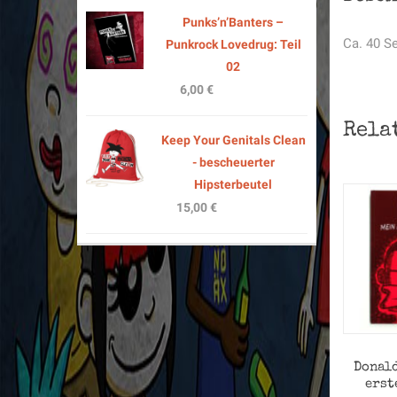
Punks’n’Banters –
Ca. 40 Se
Punkrock Lovedrug: Teil
02
6,00
€
Rela
Keep Your Genitals Clean
- bescheuerter
Hipsterbeutel
15,00
€
Donald
erst