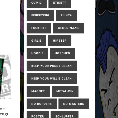
COMIC
ETIKETT
FEUERZEUG
FLINTA
FUCK OFF
GEGEN NAZIS
GIRLIE
HIPSTER
HOODIE
HÖSCHEN
KEEP YOUR PUSSY CLEAN
KEEP YOUR WILLIE CLEAN
MAGNET
METAL-PIN
NO BORDERS
NO MASTERS
s –
rug:
POSTER
SCHLÜPFER