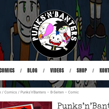
COMICS
BLOG
VIDEOS
SHOP
KON
e
/
Comics
/ Punks’n’Banters – B-Seiten – Comic
Punks’n’Ban