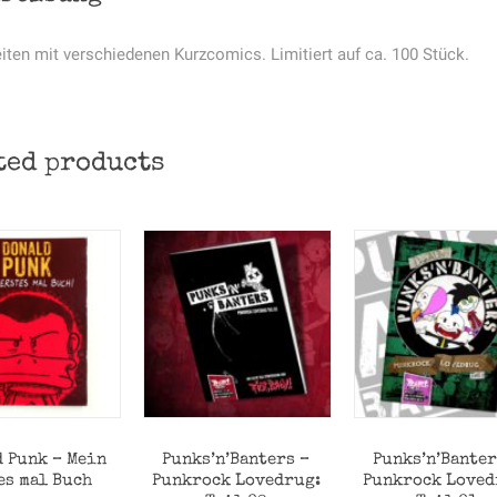
iten mit verschiedenen Kurzcomics. Limitiert auf ca. 100 Stück.
ted products
 Punk – Mein
Punks’n’Banters –
Punks’n’Banter
es mal Buch
Punkrock Lovedrug:
Punkrock Loved