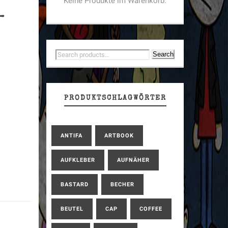
Keine Produkte im Warenkorb.
–
Search
PRODUKTSCHLAGWÖRTER
ANTIFA
ARTBOOK
AUFKLEBER
AUFNÄHER
BASTARD
BECHER
BEUTEL
CAP
COFFEE