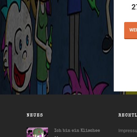
2
WE
NEUES
RECHT
Impress
Ich bin ein Klischee