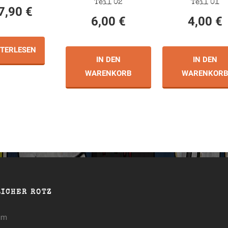
Teil 02
Teil 01
7,90
€
6,00
€
4,00
€
ITERLESEN
IN DEN
IN DEN
WARENKORB
WARENKOR
LICHER ROTZ
um