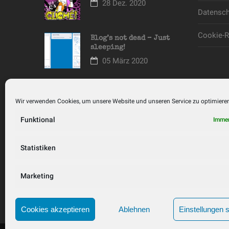
28 Dez. 2020
Datensch
Cookie-Ri
Blog’s not dead – Just
sleeping!
05 März 2020
Wöchentlicher
Livestream auf Twitch
Wir verwenden Cookies, um unsere Website und unseren Service zu optimiere
und Youtube
26 Nov. 2018
Funktional
Immer
Crowdfunding für Teil
Statistiken
02 und „Keep Your Pussy
Clean Höschen“
09 Feb. 2017
Marketing
Cookies akzeptieren
Ablehnen
Einstellungen 