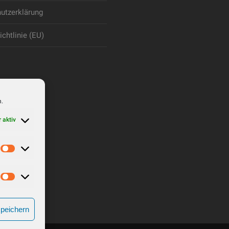
utzerklärung
chtlinie (EU)
n.
 aktiv
Statistiken
Marketing
speichern