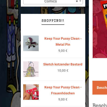
Comics
×
SHOPPING!!
Keep Your Pussy Clean -
Metal Pin
9,00
€
Sketch kotzender Bastard
10,00
€
Keep Your Pussy Clean -
Besch
Frauenhöschen
9,00
€
Besc