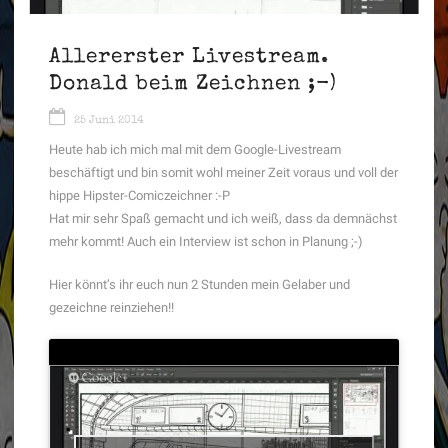
Allererster Livestream.
Donald beim Zeichnen ;-)
25 Juni 2014
Heute hab ich mich mal mit dem Google-Livestream
beschäftigt und bin somit wohl meiner Zeit voraus und voll der
hippe Hipster-Comiczeichner :-P
Hat mir sehr Spaß gemacht und ich weiß, dass da demnächst
mehr kommt! Auch ein Interview ist schon in Planung ;-)
Hier könnt’s ihr euch nun 2 Stunden mein Gelaber und
gezeichne reinziehen!!