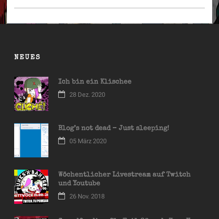
NEUES
Ich bin ein Klischee
28 Dez. 2020
Blog’s not dead – Just sleeping!
05 März 2020
Wöchentlicher Livestream auf Twitch
und Youtube
26 Nov. 2018