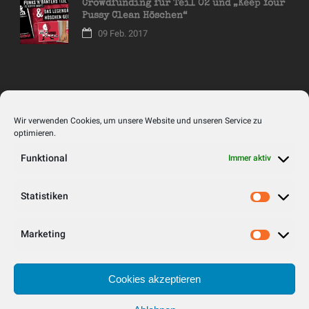
Crowdfunding für Teil 02 und „Keep Your
Pussy Clean Höschen“
09 Feb. 2017
RECHTLICHER ROTZ
Wir verwenden Cookies, um unsere Website und unseren Service zu
optimieren.
Impressum
Funktional
Immer aktiv
Datenschutzerklärung
Statistiken
Statistike
Cookie-Richtlinie (EU)
Marketing
Marketin
WARENKORB
Cookies akzeptieren
Keine Produkte im Warenkorb.