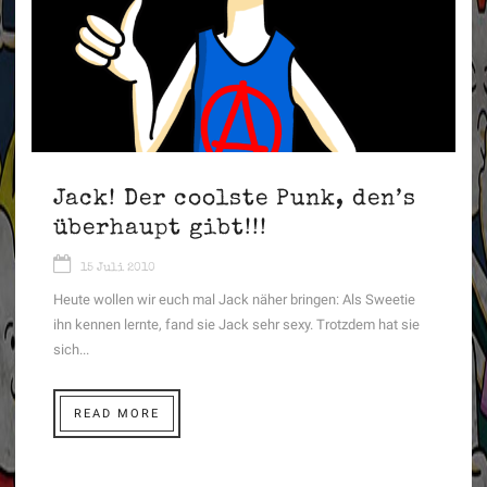
Jack! Der coolste Punk, den’s
überhaupt gibt!!!
15 Juli 2010
Heute wollen wir euch mal Jack näher bringen: Als Sweetie
ihn kennen lernte, fand sie Jack sehr sexy. Trotzdem hat sie
sich...
READ MORE